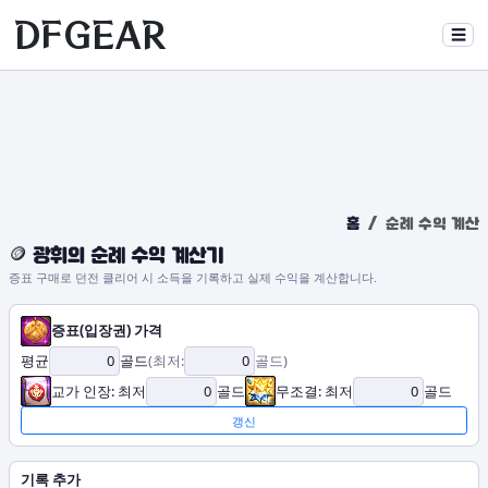
DFGEAR
☰
홈
순례 수익 계산
🪙 광휘의 순례 수익 계산기
증표 구매로 던전 클리어 시 소득을 기록하고 실제 수익을 계산합니다.
증표(입장권) 가격
평균
골드
(최저:
골드
)
교가 인장: 최저
골드
무조결: 최저
골드
갱신
기록 추가